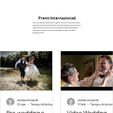
Premi Internazionali
Nel corso della mia carriera di fotografo, ho avuto la fortuna di essere
premiato più volte per il mio lavoro, piu' di 50 awards e riconoscimenti.
Questi premi non sono solo un riconoscimento della mia passione e
dedizione, ma anche una conferma della fiducia che i miei clienti
ripongono in me.
stefanolunardi
stefanolunardi
12 mar
Tempo di lettura: 2 min
11 feb
Pre-wedding o
Video Wedding