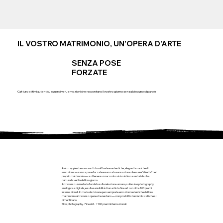
IL VOSTRO MATRIMONIO, UN'OPERA D'ARTE
SENZA POSE
FORZATE
Catturo attimi autentici, sguardi veri, emozioni che raccontano il vostro giorno senza bisogno di parole
Aiuto coppie che cercano foto raffinate e autentiche, eleganti e cariche di
emozione — senza pose forzate e senza la sensazione di essere "dirette" nel
proprio matrimonio — a ottenere un racconto visivo intimo e autoriale che
cattura la verità del loro giorno.
Attraverso un metodo fondato sulla relazione umana, sulla slow photography
analogica e digitale, e sulla sensibilità di un artista fine art con oltre 100 premi
internazionali. In modo da rivivere per sempre le emozioni autentiche del loro
matrimonio attraverso opere che restano — non prodotti standardizzati che si
dimenticano.
Slow photography · Fine Art · +100 premi internazionali