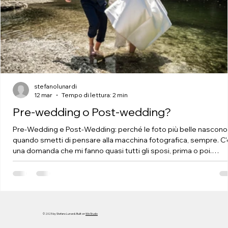
fotografia candid di lusso.
La Grande Illusione (nel
Senso Più Bello del
Termine) Quando guardi
una foto "candid", cosa ti
aspetti? Spontaneità.
Autenticità. Un momento
stefanolunardi
rubato alla vita c
12 mar
Tempo di lettura: 2 min
Pre-wedding o Post-wedding?
Pre-Wedding e Post-Wedding: perché le foto più belle nascono
quando smetti di pensare alla macchina fotografica, sempre. C'
una domanda che mi fanno quasi tutti gli sposi, prima o poi.
"Stefano, ma noi non siamo molto a nostro agio davanti
all'obiettivo. Ci sentiamo un po' bloccati." E io sorrido. Sempre.
Perché lo so già come andrà a finire. Il pre-wedding non è una p
generale. È il primo capitolo. Molti pensano al pre-wedding com
una sessione di allenamento: ci si a
© 2025 by Stefano Lunardi. Built on
Wix Studio