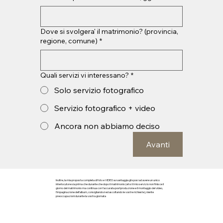
Dove si svolgera' il matrimonio? (provincia,
regione, comune)
*
Quali servizi vi interessano?
*
Solo servizio fotografico
Servizio fotografico + video
Ancora non abbiamo deciso
Avanti
Inoltre, la mia proposta completa di foto e VIDEO avvantaggia gli sposi ad avere un unico
interlocutore sia prima che durante che dopo il matrimonio (eh si il mio servizio non finisce il
giorno del matrimonio ma conitnua con l'accurata postproduzione e il montaggio del video,
l'impaginazione dell'album, consigliandovi ed ascoltando le vostre richieste), niente
preoccupazioni durante la vostra giornata