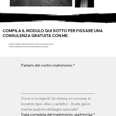
COMPILA IL MODULO QUI SOTTO PER FISSARE UNA
CONSULENZA GRATUITA CON ME.
in quell’occasione capiremo insieme come posso rendere unico
il vostro matrimonio attraverso dei ricordi senza tempo
Parlami del vostro matrimonio
*
Dove si svolgerà? (in chiesa, in comune, in 
location tipo villa o castello) - Avete già in 
mente qualche dettaglio speciale?
Data completa del matrimonio, gg/mm/aa
*